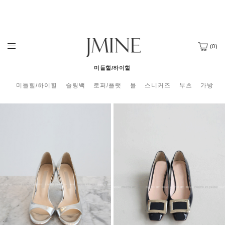
(
0
)
미들힐/하이힐
미들힐/하이힐
슬링백
로퍼/플랫
뮬
스니커즈
부츠
가방