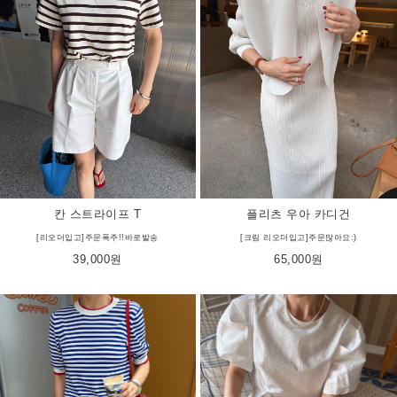
칸 스트라이프 T
플리츠 우아 카디건
[리오더입고]주문폭주!!바로발송
[크림 리오더입고]주문많아요:)
39,000원
65,000원