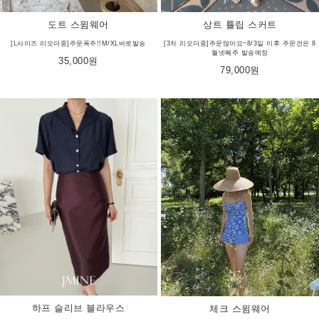
상트 튤립 스커트
도트 스윔웨어
[3차 리오더중]주문많아요~8/3일 이후 주문건은 8
[L사이즈 리오더중]주문폭주!!M/XL바로발송
월넷째주 발송예정
35,000원
79,000원
하프 슬리브 블라우스
체크 스윔웨어