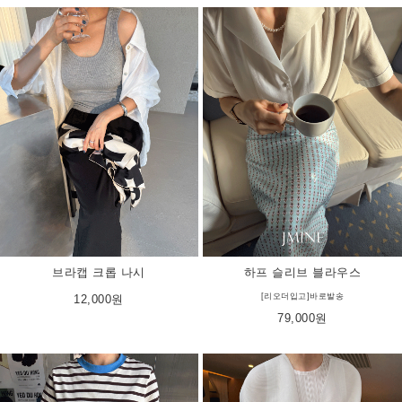
브라캡 크롭 나시
하프 슬리브 블라우스
[리오더입고]바로발송
12,000원
79,000원