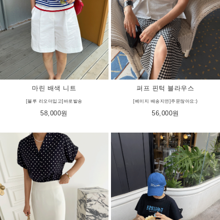
마린 배색 니트
퍼프 핀턱 블라우스
[블루 리오더입고]바로발송
[베이지 배송지연]주문많아요:)
58,000원
56,000원