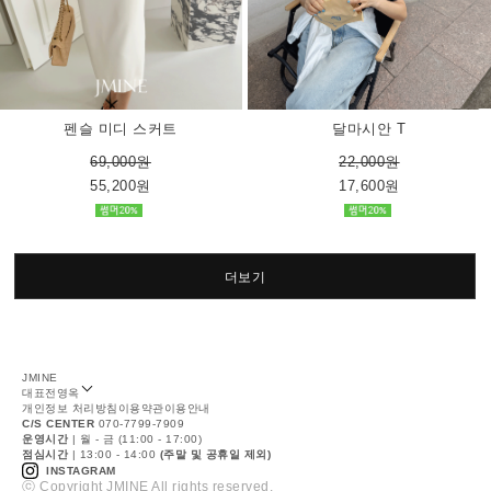
펜슬 미디 스커트
달마시안 T
69,000원
22,000원
55,200원
17,600원
더보기
JMINE
대표
전영옥
개인정보 처리방침
이용약관
이용안내
C/S CENTER
070-7799-7909
운영시간
| 월 - 금 (11:00 - 17:00)
점심시간
| 13:00 - 14:00
(주말 및 공휴일 제외)
INSTAGRAM
ⓒ Copyright JMINE All rights reserved.