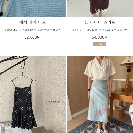
실키 미디 스커트
배색 카라 니트
[전사이즈 리오더중]업댓즉시 주문많아요!!
[블랙 추가리오더중]주문많아요~바로발송!!
64,000원
52,000원