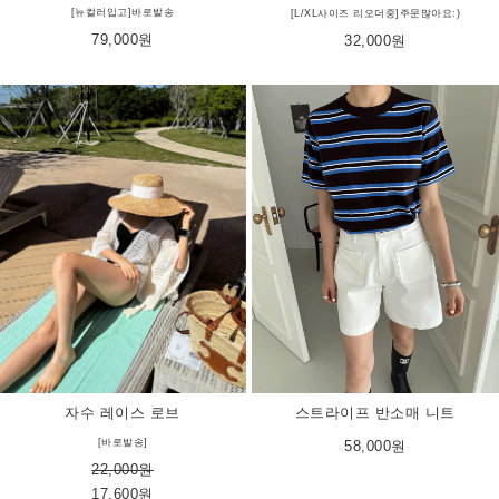
[뉴컬러입고]바로발송
[L/XL사이즈 리오더중]주문많아요:)
79,000원
32,000원
자수 레이스 로브
스트라이프 반소매 니트
[바로발송]
58,000원
22,000원
17,600원