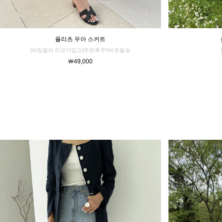
플리츠 우아 스커트
[라임컬러 리오더입고]주문폭주!!바로발송
￦49,000