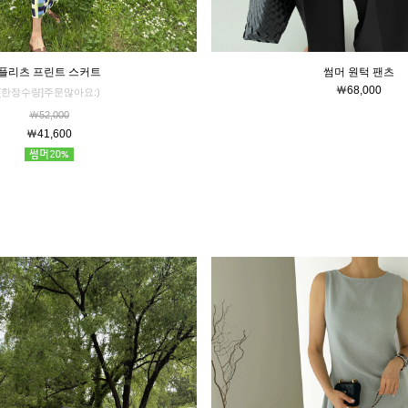
플리츠 프린트 스커트
썸머 원턱 팬츠
￦68,000
[한정수량]주문많아요:)
￦52,000
￦41,600