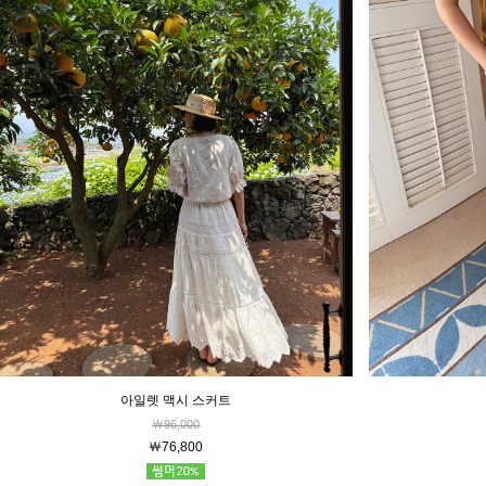
아일렛 맥시 스커트
￦96,000
￦76,800