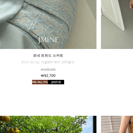
르네 트위드 스커트
[미리 만나는 가을]8/3~8/17 15%할인
￦109,000
￦92,700