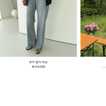
로우 썸머 데님
￦124,000
[스