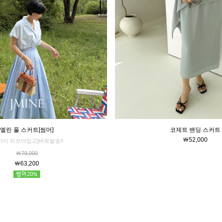
코제트 밴딩 스커트
엘린 풀 스커트[썸머]
￦52,000
카이 리오더입고]바로발송!!
￦79,000
￦63,200