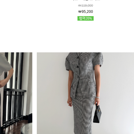
￦119,000
￦95,200