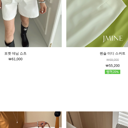
포켓 데님 쇼츠
펜슬 미디 스커트
￦61,000
￦69,000
￦55,200