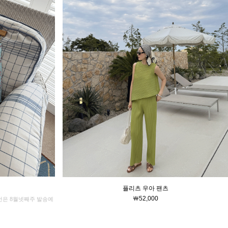
플리츠 우아 팬츠
￦52,000
문건은 8월넷째주 발송예