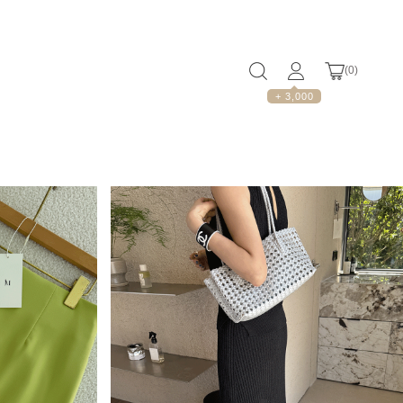
(
0
)
+ 3,000