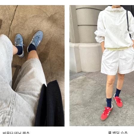
쿨 밴딩 쇼츠
버뮤다 데님 팬츠