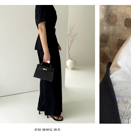
핀턱 백밴딩 팬츠