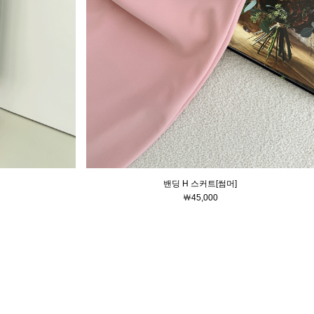
밴딩 H 스커트[썸머]
￦45,000