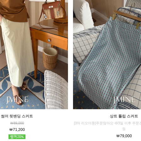
썸머 뒷밴딩 스커트
상트 튤립 스커트
￦89,000
[3차 리오더중]주문많아요~8/3일 이후 주
정
￦71,200
￦79,000