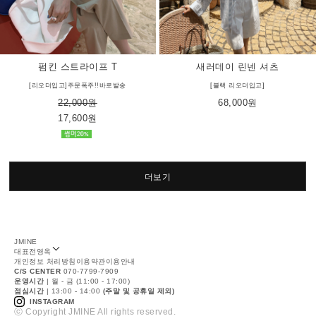
펌킨 스트라이프 T
새러데이 린넨 셔츠
[리오더입고]주문폭주!!바로발송
[블랙 리오더입고]
22,000원
68,000원
17,600원
더보기
JMINE
대표
전영옥
개인정보 처리방침
이용약관
이용안내
C/S CENTER
070-7799-7909
운영시간
| 월 - 금 (11:00 - 17:00)
점심시간
| 13:00 - 14:00
(주말 및 공휴일 제외)
INSTAGRAM
ⓒ Copyright JMINE All rights reserved.