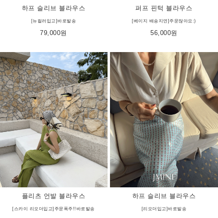
하프 슬리브 블라우스
퍼프 핀턱 블라우스
[뉴컬러입고]바로발송
[베이지 배송지연]주문많아요:)
79,000원
56,000원
플리츠 언발 블라우스
하프 슬리브 블라우스
[스카이 리오더입고]주문폭주!!바로발송
[리오더입고]바로발송