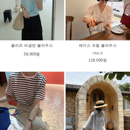
플리츠 라글란 블라우스
레이스 프릴 블라우스
[재입고]
59,000원
119,000원