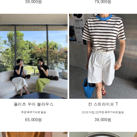
39,000원
79,000원
칸 스트라이프 T
플리츠 우아 블라우스
[리오더입고]주문폭주!!바로발송
주문폭주!!바로발송
39,000원
65,000원