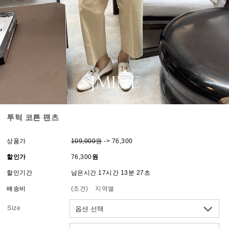
투턱 코튼 팬츠
상품가
109,000원
-> 76,300
할인가
76,300
원
할인기간
남은시간 17시간 13분 27초
배송비
(조건)
지역별
Size