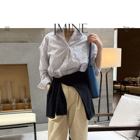
(
0
)