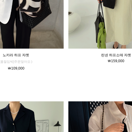
린넨 하프소매 쟈켓
노카라 하프 쟈켓
￦159,000
[품절임박]주문많아요:)
￦109,000