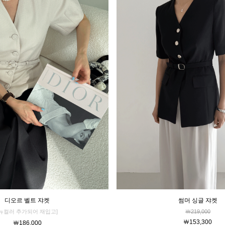
디오르 벨트 쟈켓
썸머 싱글 쟈켓
[뉴컬러 추가되어 재입고]
￦219,000
￦153,300
￦186,000