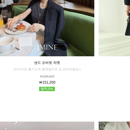
샌드 오버핏 쟈켓
[프리미엄 폴리소재 블랙컬러로 입고]바로발송:)
￦189,000
￦151,200