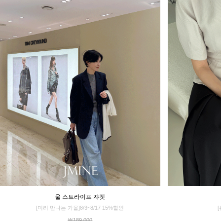
울 스트라이프 쟈켓
[미리 만나는 가을]8/3~8/17 15%할인
￦189,000