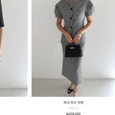
체크 퍼프 쟈켓
[재입고]
￦209,000