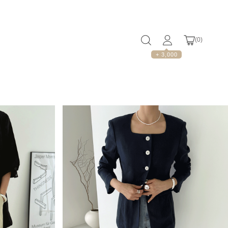
(
0
)
+ 3,000