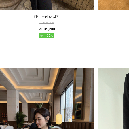
린넨 노카라 쟈켓
￦169,000
￦135,200