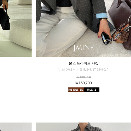
울 스트라이프 쟈켓
[미리 만나는 가을]8/3~8/17 15%할인
￦189,000
￦160,700