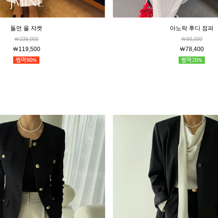
돌먼 울 쟈켓
아노락 후디 점퍼
￦239,000
￦98,000
￦119,500
￦78,400