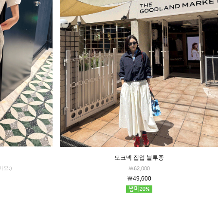
모크넥 집업 블루종
요:)
￦62,000
￦49,600