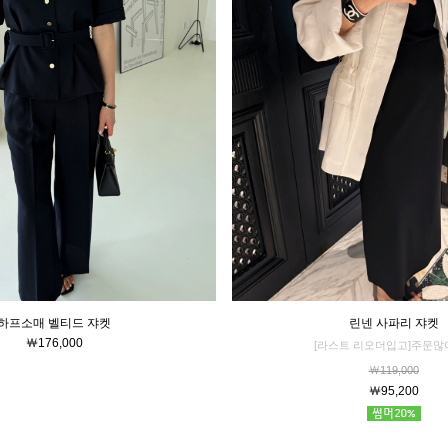
하프소매 벨티드 쟈켓
린넨 사파리 쟈켓
￦176,000
[라스트 리오더입고]주문많아
￦119,000
￦95,200