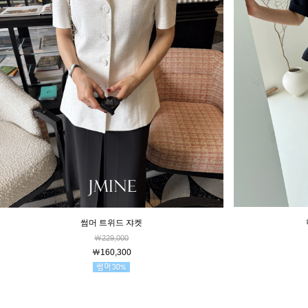
썸머 트위드 쟈켓
￦229,000
￦160,300