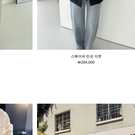
스퀘어넥 린넨 쟈켓
￦284,000