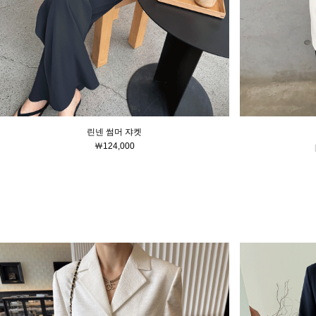
린넨 썸머 쟈켓
￦124,000