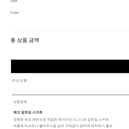
Size
Color
총 상품 금액
관심상품
상품설명
체크 앞트임 스커트
경쾌한 체크 패턴으로 작업한 제이마인 시그니처 앞트임 스커트
여름에 티셔츠나 블라우스등 상의 구애없이 편하게 매치하기 좋은