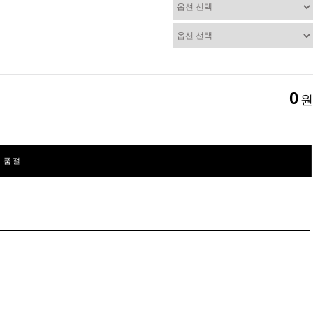
0
원
품절