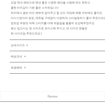
깅엄 체크 패턴으로 텐션 좋은 시원한 원단을 사용해 핏도 편하고
쿨한 터치감이 기분 좋은 스커트입니다
허리에서 골반 라인 예쁘게 잡아주고 힙 선도 적당해 체형 커버에도 좋아요
미디기장이라 정장, 캐쥬얼 구애없이 다양하게 스타일링하기 좋아 추천드려요
앞트임 부분은 바텍 스티치를 더해 박음질을 촘촘히 보강해주었어요
평소 입으시는 정 사이즈로 초이스해 주시고, 반 사이즈 분들은
한 사이즈업 추천드려요:)
상세사이즈
+
배송안내
+
회원혜택
+
Review