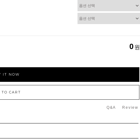
0
원
 IT NOW
 TO CART
Q&A
Review