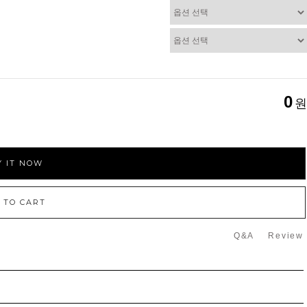
0
원
 IT NOW
 TO CART
Q&A
Review