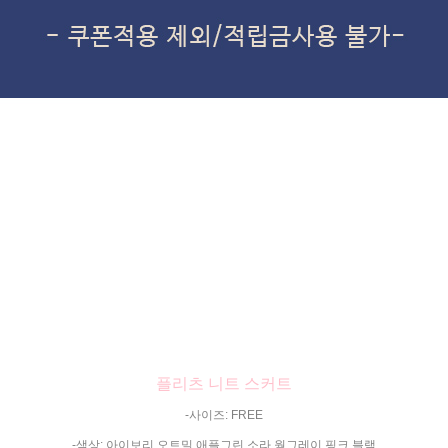
플리츠 니트 스커트
-사이즈: FREE
-색상: 아이보리,오트밀,애플그린,소라,웜그레이,핑크,블랙