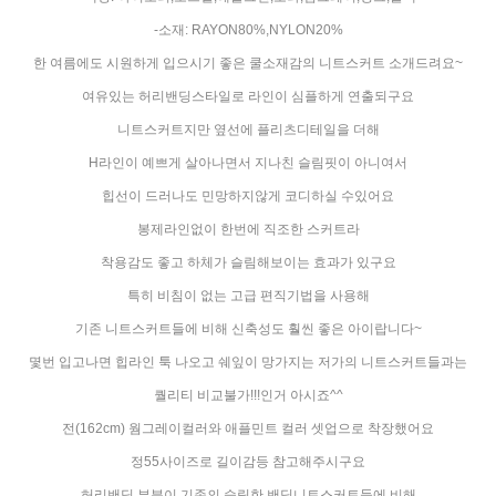
-소재: RAYON80%,NYLON20%
한 여름에도 시원하게 입으시기 좋은 쿨소재감의 니트스커트 소개드려요~
여유있는 허리밴딩스타일로 라인이 심플하게 연출되구요
니트스커트지만 옆선에 플리츠디테일을 더해
H라인이 예쁘게 살아나면서 지나친 슬림핏이 아니여서
힙선이 드러나도 민망하지않게 코디하실 수있어요
봉제라인없이 한번에 직조한 스커트라
착용감도 좋고 하체가 슬림해보이는 효과가 있구요
특히 비침이 없는 고급 편직기법을 사용해
기존 니트스커트들에 비해 신축성도 훨씬 좋은 아이랍니다~
몇번 입고나면 힙라인 툭 나오고 쉐잎이 망가지는 저가의 니트스커트들과는
퀄리티 비교불가!!!인거 아시죠^^
전(162cm) 웜그레이컬러와 애플민트 컬러 셋업으로 착장했어요
정55사이즈로 길이감등 참고해주시구요
허리밴딩 부분이 기존의 슬림한 밴딩니트스커트들에 비해