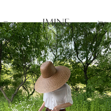
(
0
)