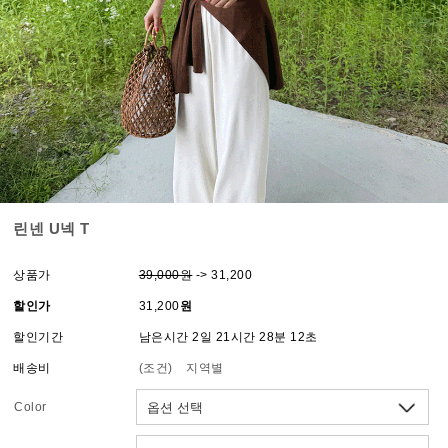
린넨 U넥 T
상품가
39,000원
-> 31,200
할인가
31,200
원
할인기간
남은시간 2일 21시간 28분 12초
배송비
(조건)
지역별
Color