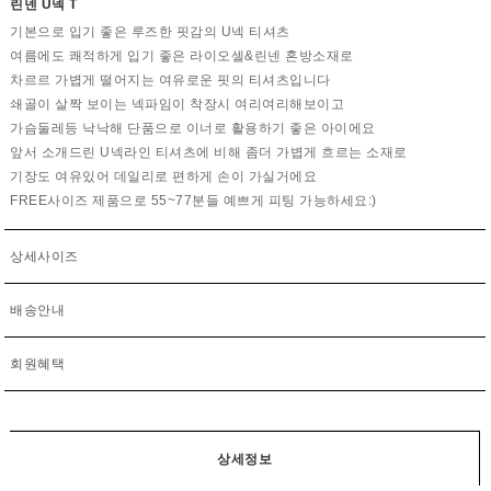
린넨 U넥 T
기본으로 입기 좋은 루즈한 핏감의 U넥 티셔츠
여름에도 쾌적하게 입기 좋은 라이오셀&린넨 혼방소재로
차르르 가볍게 떨어지는 여유로운 핏의 티셔츠입니다
쇄골이 살짝 보이는 넥파임이 착장시 여리여리해보이고
가슴둘레등 낙낙해 단품으로 이너로 활용하기 좋은 아이에요
앞서 소개드린 U넥라인 티셔츠에 비해 좀더 가볍게 흐르는 소재로
기장도 여유있어 데일리로 편하게 손이 가실거에요
FREE사이즈 제품으로 55~77분들 예쁘게 피팅 가능하세요:)
상세사이즈
배송안내
회원혜택
상세정보