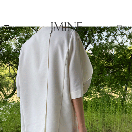
(
0
)