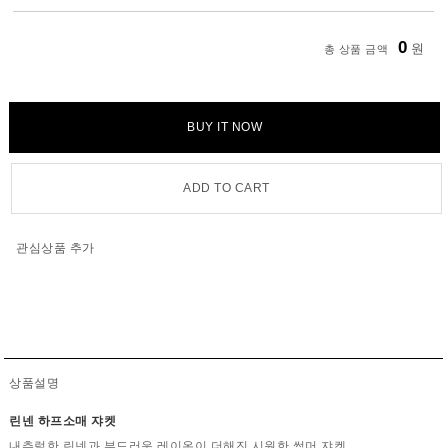
0
원
총 상품 금액
BUY IT NOW
ADD TO CART
관심상품 추가
상품설명
린넨 하프소매 쟈켓
내추럴한 린넨과 부드러운 레이온이 더해진 시원한 썸머 쟈켓