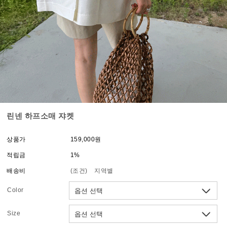
린넨 하프소매 쟈켓
상품가
159,000원
적립금
1%
배송비
(조건)
지역별
Color
Size