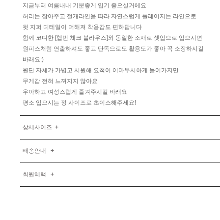
지금부터 여름내내 기분좋게 입기 좋으실거에요
허리는 잡아주고 절개라인을 따라 자연스럽게 플레어지는 라인으로
뒷 지퍼 디테일이 더해져 착용감도 편하답니다
함께 코디한 [햅번 체크 블라우스]와 동일한 소재로 셋업으로 입으시면
원피스처럼 연출하셔도 좋고 단독으로도 활용도가 좋아 꼭 소장하시길
바래요:)
원단 자체가 가볍고 시원해 요척이 어마무시하게 들어가지만
무게감 전혀 느껴지지 않아요
우아하고 여성스럽게 즐겨주시길 바래요
평소 입으시는 정 사이즈로 초이스해주세요!
상세사이즈
+
배송안내
+
회원혜택
+