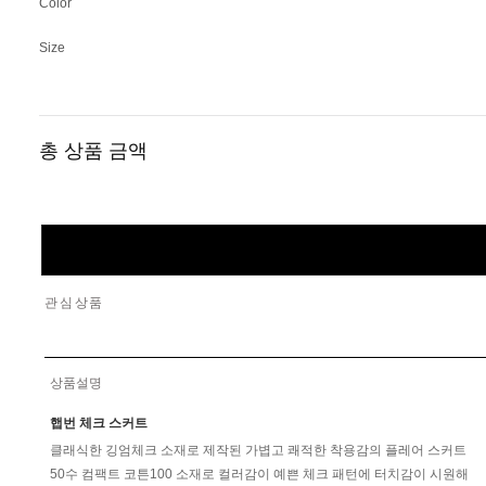
Color
Size
총 상품 금액
관심상품
상품설명
햅번 체크 스커트
클래식한 깅엄체크 소재로 제작된 가볍고 쾌적한 착용감의 플레어 스커트
50수 컴팩트 코튼100 소재로 컬러감이 예쁜 체크 패턴에 터치감이 시원해