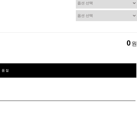
0
원
품절