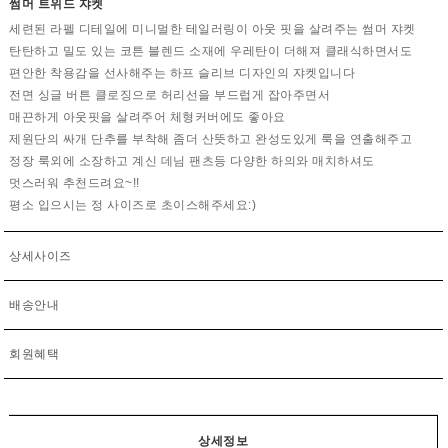
썸머 트위드 쟈켓
세련된 라펠 디테일에 미니멀한 테일러링이 아웃 핏을 살려주는 썸머 쟈켓
탄탄하고 밀도 있는 코튼 블렌드 소재에 우레탄이 더해져 클래식하면서도
편안한 착용감을 선사해주는 하프 슬리브 디자인의 쟈켓입니다
전면 싱글 버튼 클로징으로 허리선을 부드럽게 잡아주면서
매끈하게 아웃핏을 살려주어 체형커버에도 좋아요
제원단의 싸개 단추를 부착해 좀더 산뜻하고 완성도있게 룩을 연출해주고
정장 룩외에 소장하고 계신 데님 팬츠등 다양한 하의와 매치하셔도
멋스러워 추천드려요~!!
평소 입으시는 정 사이즈로 초이스해주세요:)
상세사이즈
배송안내
회원혜택
상세정보