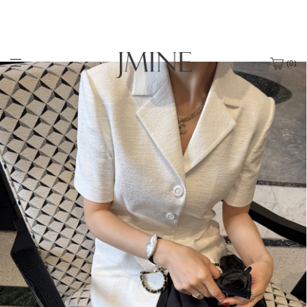
(
0
)