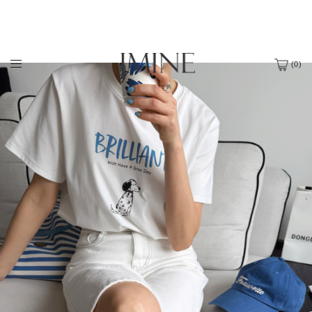
(
0
)