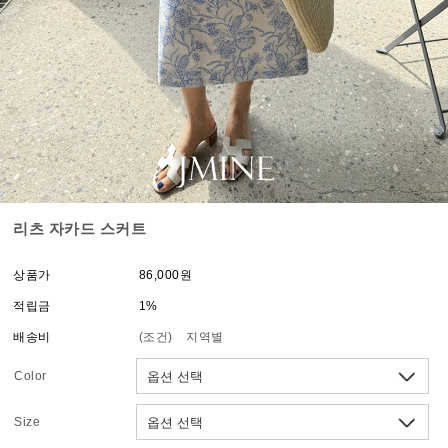
리츠 자카드 스커트
상품가
86,000원
적립금
1%
배송비
(조건)
지역별
Color
Size