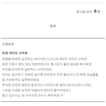
0
원
총 상품 금액
품절
상품설명
리츠 자카드 스커트
체형을 예쁘게 살려주는 제이마인 시그니처 A라인 자카드 스커트
원단 자체가 힘이 있는 탄탄하면서도 통기성이 좋은 섬세한 텍스쳐로
라인을 매끈하게 살려주는 스커트에요
허리는 잡아주고 아래로 갈수록 여유있게 퍼져 힙선이나 안 예쁜 군살들을
잘 커버해주는 실루엣이에요
우아한 프린트 패턴이 돋보이는 디자인으로 썸머시즌 티셔츠나 셔츠,
니트등 다양한 상의와 데일리로 편하게 즐겨주세요:)
평소 입으시는 정 사이즈로 초이스 해주세요~!!