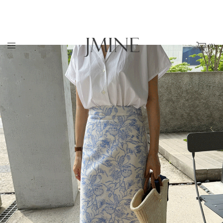
(
0
)