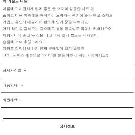
맥 라운드 니트
여름에도 시원하게 입기 좋은 쿨 소재의 심플한 니트 탑
습하고 더운 여름에도 쾌적함이 느껴지는 통기성 좋은 텐셀 소재로
가볍고 유연해 데일리에 편하게 입기 좋은 니트에요
어깨 라인을 감싸주는 캡소매로 통통 팔뚝살도 적당히 커버해주어
체형커버에 좋고 몸 선을 타고 여유 있게 흐르는 디자인이
슬림해 보여 추천드려요!!
기장도 적당해서 하의 안팎 구애없이 입기 좋아요
FREE사이즈 제품으로 55~66반 분들 예쁘게 피팅 가능하세요:)
상세사이즈
+
배송안내
+
회원혜택
+
상세정보