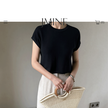
(
0
)