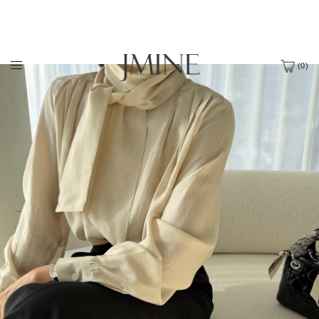
(
0
)