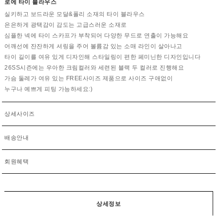
로에 타이 블라우스
실키하고 보드라운 모달&폴리 소재의 타이 블라우스
은은하게 광택감이 감도는 고급스러운 소재로
심플한 넥에 타이 스카프가 부착되어 다양한 무드로 연출이 가능해요
어깨선에 잔잔하게 셔링을 주어 볼륨감 있는 소매 라인이 살아나고
타이 길이를 여유 있게 디자인해 스타일링이 편한 페미닌한 디자인입니다
26SS시즌에는 우아한 크림컬러와 세련된 블랙 두 컬러로 진행해요
가슴 둘레가 여유 있는 FREE사이즈 제품으로 사이즈 구애없이
누구나 예쁘게 피팅 가능하세요:)
상세사이즈
배송안내
회원혜택
상세정보