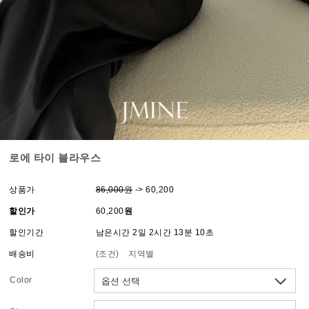
로에 타이 블라우스
상품가
86,000원
-> 60,200
할인가
60,200
원
할인기간
남은시간 2일 2시간 13분 10초
배송비
(조건)
지역별
Color