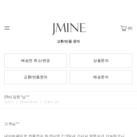
(
0
)
교환/반품 문의
배송전 취소/변경
상품문의
교환/반품문의
배송문의
[Re] 임한*님^^
제이**
|
2026-06-04
|
조회수 20
고객님^^
네이버페이로 반품접수 하셨다면 2~3일내 기사님 방문수거 가능하오니