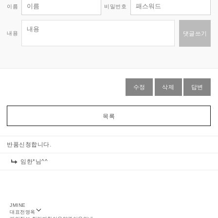
이름
비밀번호
내용
댓글쓰기
수정
삭제
답변
목록
반품신청합니다.
임한*님^^
JMINE
대표
전영옥