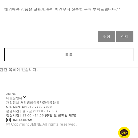
해외배송 상품은 교환,반품이 어려우니 신중한 구매 부탁드립니다.**
수정
삭제
목록
관련 목록이 없습니다.
JMINE
대표
전영옥
개인정보 처리방침
이용약관
이용안내
C/S CENTER
070-7799-7909
운영시간
| 월 - 금 (11:00 - 17:00)
점심시간
| 13:00 - 14:00
(주말 및 공휴일 제외)
INSTAGRAM
ⓒ Copyright JMINE All rights reserved.