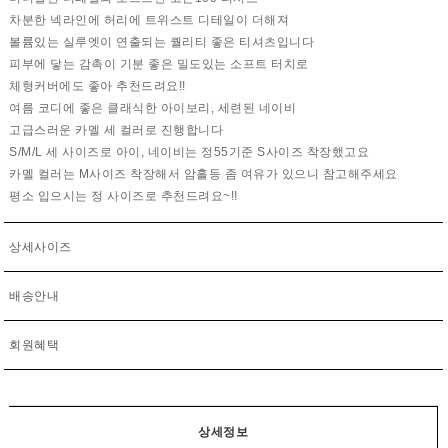
차분한 넥라인에 허리에 트위스트 디테일이 더해져
볼륨있는 실루엣이 연출되는 퀄리티 좋은 티셔츠입니다
피부에 닿는 감촉이 기분 좋은 밀도있는 소프트 터치로
체형커버에도 좋아 추천드려요!!
여름 코디에 좋은 클래식한 아이보리, 세련된 네이비
고급스러운 카멜 세 컬러로 진행합니다
S/M/L 세 사이즈로 아이, 네이비는 정55기준 S사이즈 착장했고요
카멜 컬러는 M사이즈 착장해서 암홀등 좀 여유가 있으니 참고해주세요
평소 입으시는 정 사이즈로 추천드려요~!!
상세사이즈
배송안내
회원혜택
상세정보