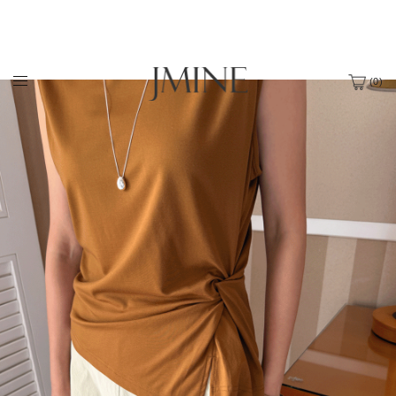
(
0
)