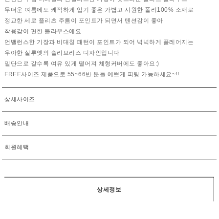
무더운 여름에도 쾌적하게 입기 좋은 가볍고 시원한 폴리100% 소재로
정교한 세로 플리츠 주름이 포인트가 되면서 텐션감이 좋아
착용감이 편한 블라우스에요
언밸런스한 기장과 비대칭 패턴이 포인트가 되어 넉넉하게 플레어지는
우아한 실루엣의 슬리브리스 디자인입니다
밑단으로 갈수록 여유 있게 떨어져 체형커버에도 좋아요:)
FREE사이즈 제품으로 55~66반 분들 예쁘게 피팅 가능하세요~!!
상세사이즈
배송안내
회원혜택
상세정보