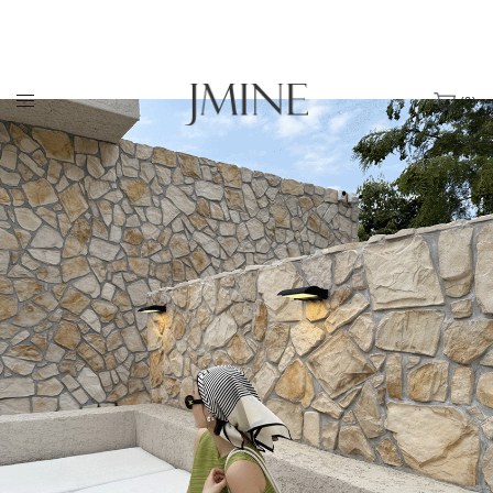
(
0
)