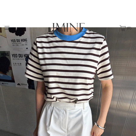
(
0
)