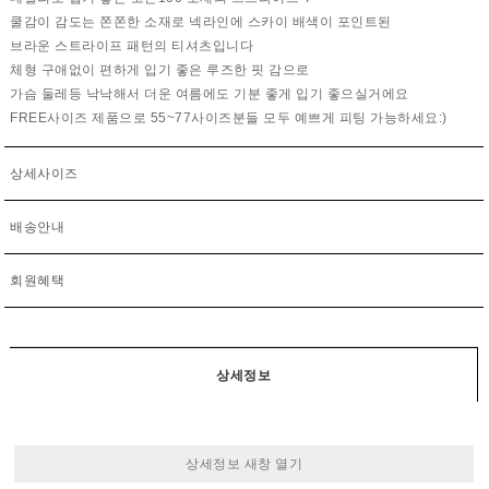
쿨감이 감도는 쫀쫀한 소재로 넥라인에 스카이 배색이 포인트된
브라운 스트라이프 패턴의 티셔츠입니다
체형 구애없이 편하게 입기 좋은 루즈한 핏 감으로
가슴 둘레등 낙낙해서 더운 여름에도 기분 좋게 입기 좋으실거에요
FREE사이즈 제품으로 55~77사이즈분들 모두 예쁘게 피팅 가능하세요:)
상세사이즈
배송안내
회원혜택
상세정보
상세정보 새창 열기